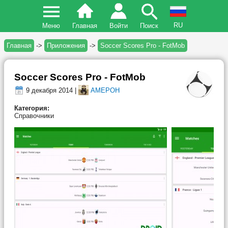
RU
Меню
Главная
Войти
Поиск
Главная
->
Приложения
->
Soccer Scores Pro - FotMob
Soccer Scores Pro - FotMob
9 декабря 2014 |
AMEPOH
Категория:
Справочники