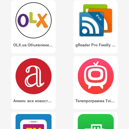
OLX.ua Объявления Украины
gReader Pro Feedly News
Anews: все новости и блоги
Телепрограмма Tviz - тв программа передач онлайн