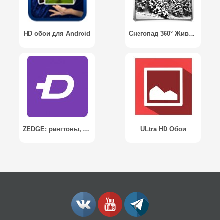
HD обои для Android
Снегопад 360° Живые Обои / Snowfall 360° Live Wallpaper
ZEDGE: рингтоны, обои
ULtra HD Обои