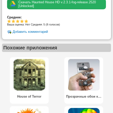
Скачать Haunted House HD v.2.3.1-fog-release.2520
[Unlocked]
Среднее:
Ваша оценка:
Нет
Средняя:
5
(
8
голосов)
Добавить комментарий
Похожие приложения
House of Terror
Прозрачные обои камера