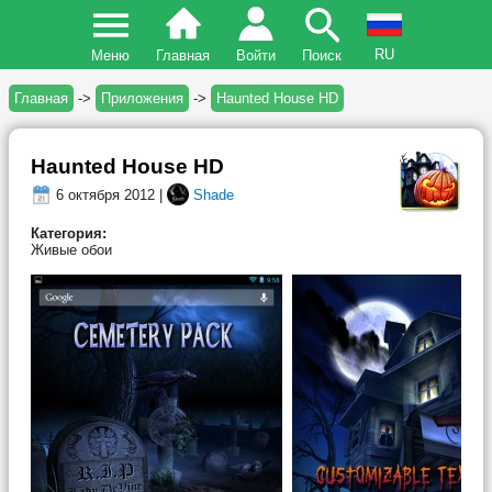
RU
Меню
Главная
Войти
Поиск
Главная
->
Приложения
->
Haunted House HD
Haunted House HD
6 октября 2012 |
Shade
Категория:
Живые обои