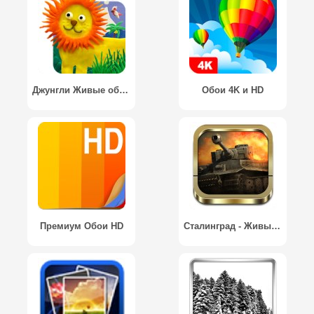
Джунгли Живые обои HD / Jungle Live wallpaper HD
Обои 4K и HD
Премиум Обои HD
Сталинград - Живые обои / Stalingrad Live wallpaper