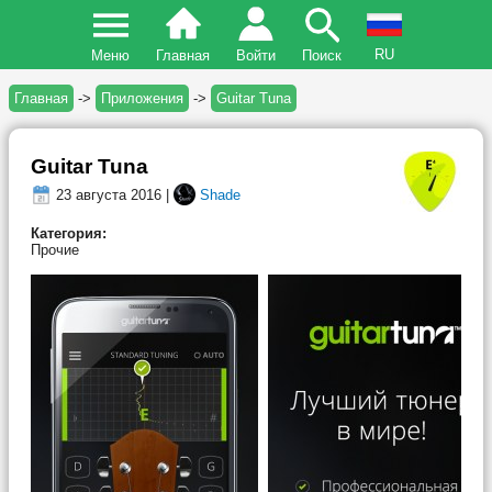
RU
Меню
Главная
Войти
Поиск
Главная
->
Приложения
->
Guitar Tuna
Guitar Tuna
23 августа 2016 |
Shade
Категория:
Прочие