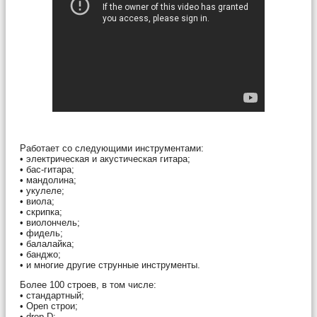
Работает со следующими инструментами:
• электрическая и акустическая гитара;
• бас-гитара;
• мандолина;
• укулеле;
• виола;
• скрипка;
• виолончель;
• фидель;
• балалайка;
• банджо;
• и многие другие струнные инструменты.
Более 100 строев, в том числе:
• стандартный;
• Open строи;
• drop D;