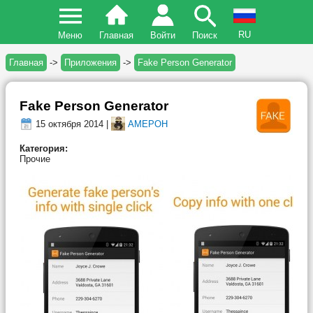
RU
Меню
Главная
Войти
Поиск
Главная
->
Приложения
->
Fake Person Generator
Fake Person Generator
15 октября 2014 |
AMEPOH
Категория:
Прочие