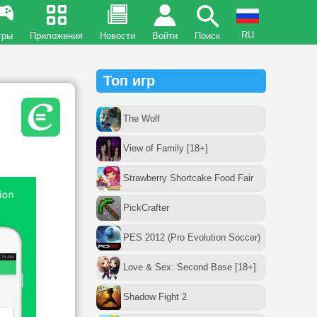
RU
гры
Приложения
Новости
Войти
Поиск
Топ игр
The Wolf
View of Family [18+]
Strawberry Shortcake Food Fair
PickCrafter
PES 2012 (Pro Evolution Soccer)
Love & Sex: Second Base [18+]
Shadow Fight 2