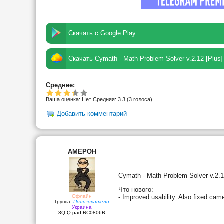
Скачать с Google Play
Скачать Cymath - Math Problem Solver v.2.12 [Plus]
Среднее:
Ваша оценка:
Нет
Средняя:
3.3
(
3
голоса)
Добавить комментарий
AMEPOH
Cymath - Math Problem Solver v.2.1
Что нового:
Офлайн
- Improved usability. Also fixed cam
Группа:
Пользователи
Украина
3Q Q-pad RC0806B