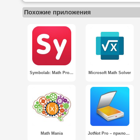
Похожие приложения
Symbolab: Math Problem Solver
Microsoft Math Solver
Math Mania
JotNot Pro – приложение-сканер с выводом в PDF / JotNot Pro - PDF Scanner App