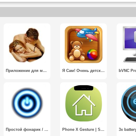
Приложение для мужчин
Я Сам! Очень детское приложение / Tales&Toys
Простой фонарик / Simple Flashlight
Phone X Gesture | Simple home bar