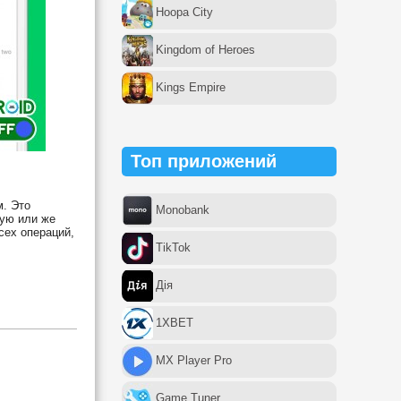
Hoopa City
Kingdom of Heroes
Kings Empire
Топ приложений
м. Это
Monobank
ную или же
сех операций,
TikTok
Дія
1XBET
MX Player Pro
Game Tuner