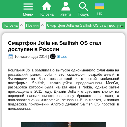
UK
Меню
Головна
Увійти
Пошук
Головна
->
Новини
->
Смартфон Jolla на Sailfish OS стал доступен в России
Смартфон Jolla на Sailfish OS стал
доступен в России
10 листопада 2014 |
Shade
Компания Jolla объявила о выпуске одноимённого флагмана на
российский рынок. Jolla - это смартфон, разработанный в
Финляндии на базе независимой и открытой мобильной
платформе Sailfish, являющейся продолжением MeeGo,
разработка которой была начата ещё в Nokia, однако затем
прекращена в 2011 году. Дизайн Jolla и отсутствие кнопок на
передней панели смартфона сразу бросаются в глаза, а
пользовательский интерфейс, основанный на жестах, и полная
поддержка приложений Android делают Sailfish OS простой в
пользовании.