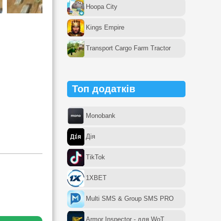
Hoopa City
Kings Empire
Transport Cargo Farm Tractor
Топ додатків
Monobank
Дія
TikTok
1XBET
Multi SMS & Group SMS PRO
Armor Inspector - для WoT