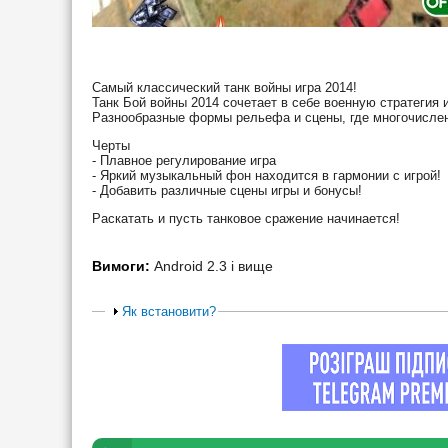
Самый классический танк войны игра 2014!
Танк Бой войны 2014 сочетает в себе военную стратегия 
Разнообразные формы рельефа и сцены, где многочислен
Черты
- Плавное регулирование игра
- Яркий музыкальный фон находится в гармонии с игрой!
- Добавить различные сцены игры и бонусы!
Раскатать и пусть танковое сражение начинается!
Вимоги:
Android 2.3 і вище
Як встановити?