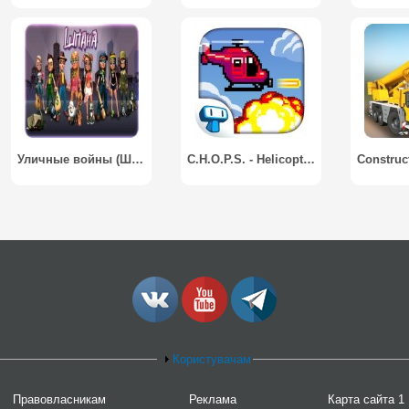
Уличные войны (Шпана)
C.H.O.P.S. - Helicopter Game / C.H.O.P.S. - Игра войны
Користувачам
Правовласникам
Реклама
Карта сайта 1