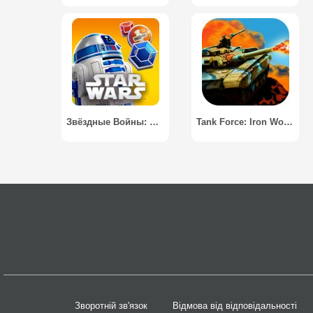
Звёздные Войны: Битвы Дроидов / Star Wars: Puzzle Droids
Tank Force: Iron World 3D / Танки: Железная Война 3D
Зворотній зв'язок
Відмова від відповідальності