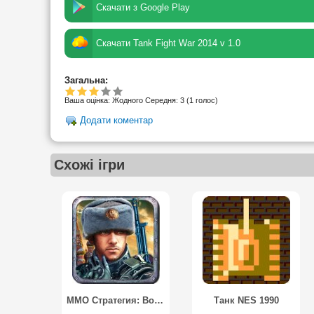
Скачати з Google Play
Скачати Tank Fight War 2014 v 1.0
Загальна:
Ваша оцінка:
Жодного
Середня:
3
(
1
голос)
Додати коментар
Схожі ігри
ММО Стратегия: Войны и Сражения
Танк NES 1990