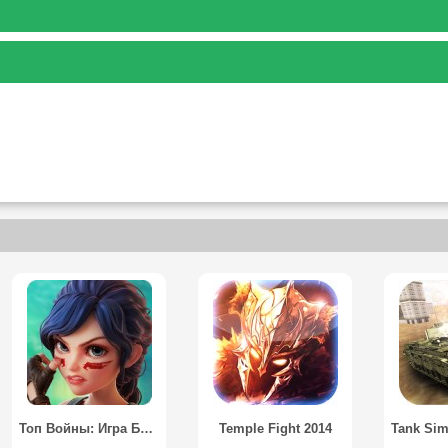
Топ Войны: Игра Битвы / Top War: Battle Game
Temple Fight 2014