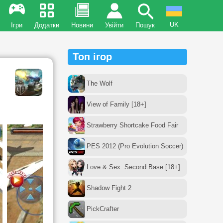
UK
Ігри
Додатки
Новини
Увійти
Пошук
Топ ігор
The Wolf
View of Family [18+]
Strawberry Shortcake Food Fair
PES 2012 (Pro Evolution Soccer)
Love & Sex: Second Base [18+]
Shadow Fight 2
PickCrafter