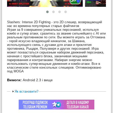
Slashers: Intense 2D Fighting - это 2D слешер, возвращающий
нас во времена популярных старых файтингов
Играя за 9 совершенно уникальных персонажей, используя
комбо и супер атаки, сразитесь за звание сильнейшего с AI или
реальным противником по сети. Вы можете играть за Оттомана
- герой искусно владеющий кинжалом, за Шамана,
использующего связь с духами для атаки и проклятия
противника, Рыцаря, Полузверя и других персонажей. Игра
может похвастаться серьезным набором движений персонажа,
начиная с простейшего блока, заканчивая мощными
парированния и контратаками. Набирая энергию можно
использовать супер-мощные движения и комбо-атаки. Все в
классическом стиле консольных слешеров. Оптимизировано
под MOGA
Вимоги:
Android 2.3 і вище
Як встановити?