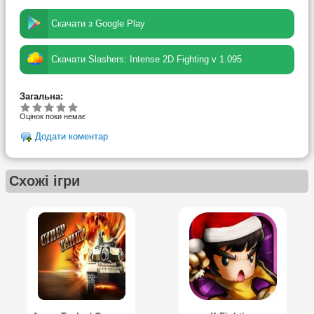
Скачати з Google Play
Скачати Slashers: Intense 2D Fighting v 1.095
Загальна:
Оцінок поки немає
Додати коментар
Схожі ігри