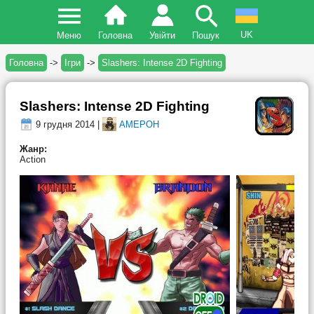
UK
Меню
Головна
Увійти
Пошук
Головна
->
Ігри
->
Slashers: Intense 2D Fighting
Slashers: Intense 2D Fighting
9 грудня 2014 |
AMEPOH
Жанр:
Action