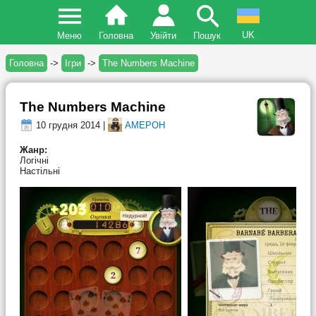
UK
Меню
Головна
Увійти
Пошук
Головна
->
Ігри
->
The Numbers Machine
The Numbers Machine
10 грудня 2014 |
AMEPOH
Жанр:
Логічні
Настільні