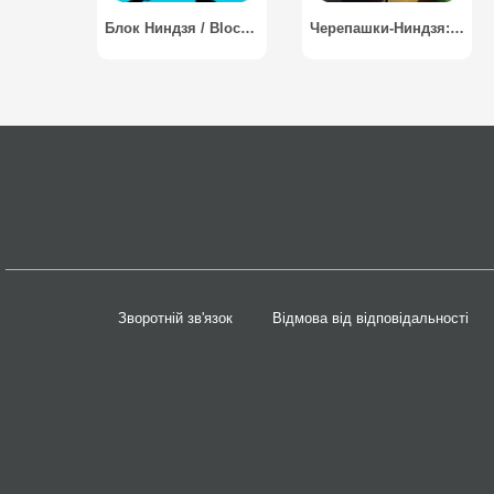
Блок Ниндзя / Block It Ninja
Черепашки-Ниндзя: Легенды / Ninja Turtles: Legends
Зворотній зв'язок
Відмова від відповідальності