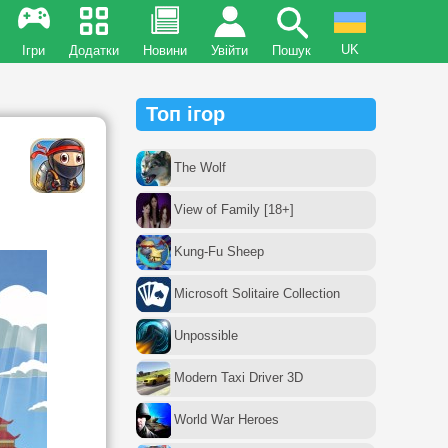
UK
Ігри
Додатки
Новини
Увійти
Пошук
Топ ігор
The Wolf
View of Family [18+]
Kung-Fu Sheep
Microsoft Solitaire Collection
Unpossible
Modern Taxi Driver 3D
World War Heroes