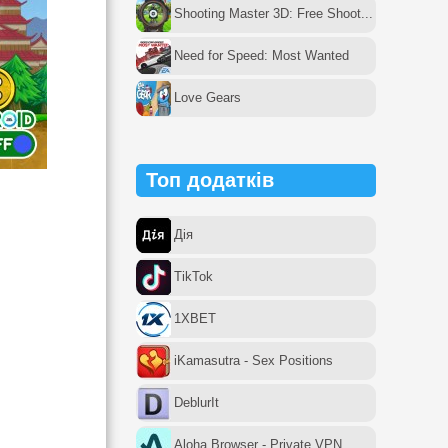
Shooting Master 3D: Free Shoot...
Need for Speed: Most Wanted
Love Gears
Топ додатків
Дія
TikTok
1XBET
iKamasutra - Sex Positions
DeblurIt
Aloha Browser - Private VPN