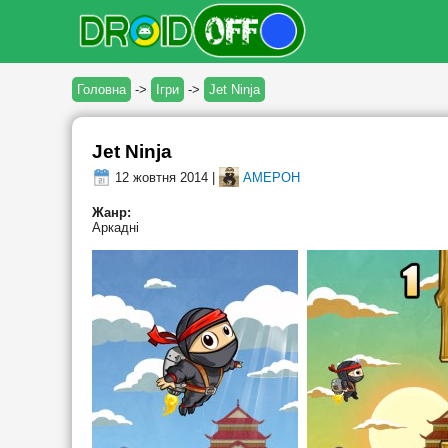
Головна
->
Ігри
->
Jet Ninja
Jet Ninja
12 жовтня 2014 |
AMEPOH
Жанр:
Аркадні