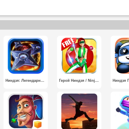
Ниндзя: Легендарные Воины
Герой Ниндзя / Ninja Hero